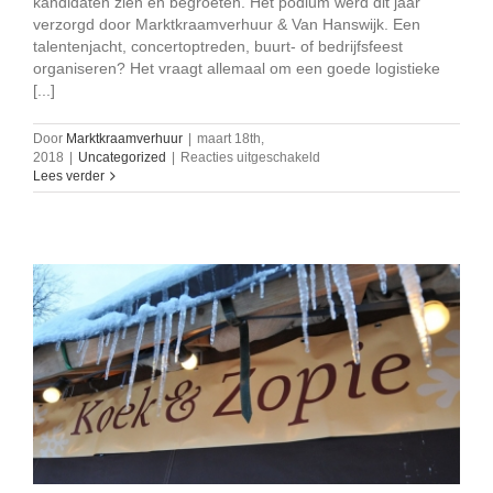
kandidaten zien en begroeten. Het podium werd dit jaar
verzorgd door Marktkraamverhuur & Van Hanswijk. Een
talentenjacht, concertoptreden, buurt- of bedrijfsfeest
organiseren? Het vraagt allemaal om een goede logistieke
[...]
Door
Marktkraamverhuur
|
maart 18th,
voor
2018
|
Uncategorized
|
Reacties uitgeschakeld
Wie
Lees verder
is
de
Mol?