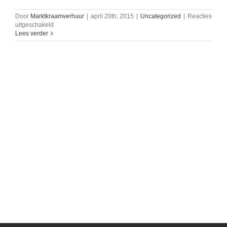
Door
Marktkraamverhuur
|
april 20th, 2015
|
Uncategorized
|
Reacties
voor
uitgeschakeld
Nieuw
Lees verder
uitgebreid
assortiment
Marktkraamverhuur.nl