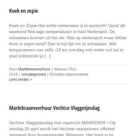
Koek en zopie
Koek en Zopie Het echte winterweer is in aantocht! Vanaf dit
weekend flink lage temperaturen in heel Nederland. De
schaatsen kunnen uit het vet. Niet op wintersport maar lekker
thuis in eigen land? Dan is het tijd om te schaatsen. Met
temperaturen van zelfs -10 en overdag ook onder nul zal er
snel voldoende ijs [...]
Door
Marktkraamverhuur
|
februari 23rd,
voor
2018
|
Uncategorized
|
Reacties uitgeschakeld
Koek
Lees verder
en
zopie
Marktkraamverhuur Vechtse Vlaggetjesdag
Vechtse Vlaggetjesdag met vaartocht MAARSSEN > Op
zondag 26 april wordt het Vechtse vaarseizoen officieel
geopend door burgemeester Witteman. Het feest is bij