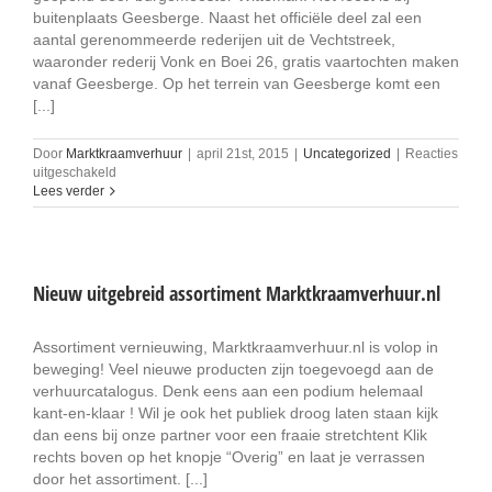
buitenplaats Geesberge. Naast het officiële deel zal een
aantal gerenommeerde rederijen uit de Vechtstreek,
waaronder rederij Vonk en Boei 26, gratis vaartochten maken
vanaf Geesberge. Op het terrein van Geesberge komt een
[...]
Door
Marktkraamverhuur
|
april 21st, 2015
|
Uncategorized
|
Reacties
voor
uitgeschakeld
Marktkraamverhuur
Lees verder
Vechtse
Vlaggetjesdag
Nieuw uitgebreid assortiment Marktkraamverhuur.nl
Assortiment vernieuwing, Marktkraamverhuur.nl is volop in
beweging! Veel nieuwe producten zijn toegevoegd aan de
verhuurcatalogus. Denk eens aan een podium helemaal
kant-en-klaar ! Wil je ook het publiek droog laten staan kijk
dan eens bij onze partner voor een fraaie stretchtent Klik
rechts boven op het knopje “Overig” en laat je verrassen
door het assortiment. [...]