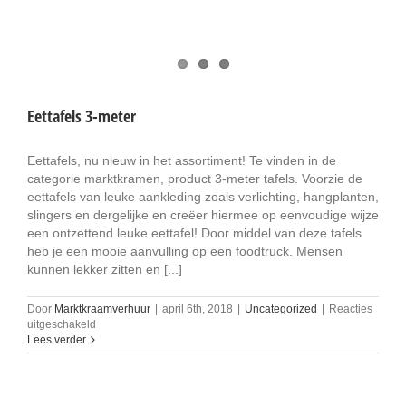
Eettafels 3-meter
Eettafels, nu nieuw in het assortiment! Te vinden in de
categorie marktkramen, product 3-meter tafels. Voorzie de
eettafels van leuke aankleding zoals verlichting, hangplanten,
slingers en dergelijke en creëer hiermee op eenvoudige wijze
een ontzettend leuke eettafel! Door middel van deze tafels
heb je een mooie aanvulling op een foodtruck. Mensen
kunnen lekker zitten en [...]
Door
Marktkraamverhuur
|
april 6th, 2018
|
Uncategorized
|
Reacties
voor
uitgeschakeld
Eettafels
Lees verder
3-
meter