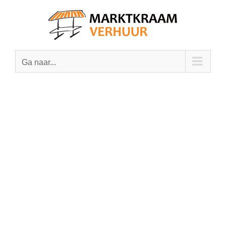
Ga
naar
inhoud
Ga naar...