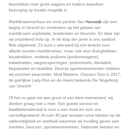
beschikken over grote wagens en trailers waardoor
bezorging op locatie mogelijk is.
Marktkraamverhuur en onze partner Van
Hanswijk
zijn een
begrip in Utrecht en omstreken op het gebied van
marktkraam exploitatie, braderieën en beurzen. En daar zijn
wij ontzettend trots op. In de loop der jaren is ons aanbod
flink uitgebreid. Zo kunt u uiteraard bij ons terecht voor
allerlei soorten marktkramen, maar ook voor dranghekken,
bouwhekken, mobiele podiums (podiumwagens),
kabelmatten, wegversperringen, picknicksets, biertafels,
klapstoelen en statafels. Diverse sportevenementen hebben
wij voorzien waaronder: Mud Masters, Classico Giro in 2017,
de jaarlijkse Lady Run en de meest bekende De Singelloop
van Utrecht!
Of het nu gaat om een groot of een klein evenement, wij
denken graag met u mee. Een goede service en
kwaliteitsmateriaal is voor u een must en voor ons
vanzelfsprekend. Al ruim 40 jaar bouwen onze klanten op de
vakkundigheid en snelheid waarmee wij invulling geven aan
markten, beurzen, sportevenementen, Nationale feesten en