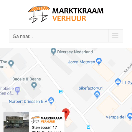
Ga
naar
inhoud
Ga naar...