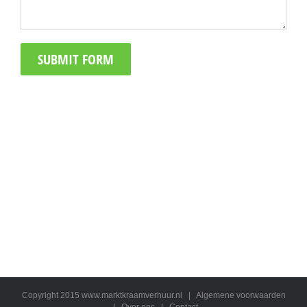
Copyright 2015 www.marktkraamverhuur.nl |
Algemene voorwaarden
|
Over ons
|
Contact