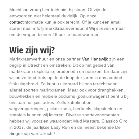
Mocht jou vraag hier toch niet bij staan. Of zijn de
antwoorden niet helemaal duidelijk. Op onze
contact
informatie kun je ook terecht. Of je kunt een email
sturen naar info@marktkraamverhuur.nl Wij streven ernaar
om de vragen binnen 48 uur te beantwoorden.
Wie zijn wij?
Marktkraamverhuur en onze partner
Van Hanswijk
zijn een
begrip in Utrecht en omstreken. Dit op het gebied van
marktkraam exploitatie, braderieën en beurzen. En daar zijn
wij ontzettend trots op. In de loop der jaren is ons aanbod
flink uitgebreid. Zo kunt u uiteraard bij ons terecht voor
allerlei soorten marktkramen. Maar ook voor dranghekken,
bouwhekken en mobiele podiums (podiumwagens) bent u bij
ons aan het juist adres. Zelfs kabelmatten,
wegversperringen, picknicksets, biertafels, klapstoelen en
statafels kunnen wij leveren. Diverse sportevenementen
hebben wij voorzien waaronder: Mud Masters, Classico Giro
in 2017, de jaarlijkse Lady Run en de meest bekende De
Singelloop van Utrecht!