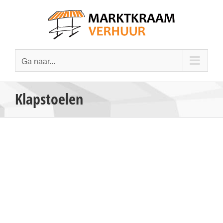
Ga
naar
inhoud
Ga naar...
Klapstoelen