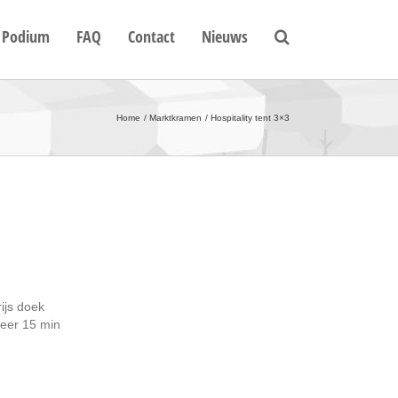
Podium
FAQ
Contact
Nieuws
Home
Marktkramen
Hospitality tent 3×3
ijs doek
veer 15 min