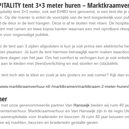
ITALITY tent 3×3 meter huren – Marktkraamver
pitality tent 3×3 meter, ook wel EHBO tent genoemd, is een tent die je
en. Op die manier is enkel de voorzijde van de tent toegankelijk voor pu
t de deur in de tent hangen. Deze is af te sluiten met ritsen. De hospi
den met ramen en twee kopse kanten waarvan een met oprolbare ritsope
en voor ongenodigd publiek.
 de tent aan 3 zijden afgesloten is kun je ook prima een elektrische he
ter plaatsen. Je kunt de tent hiermee behaaglijk warm maken waardoor 
dere dagen van het jaar. Om het comfort te verhogen kun je ook enkel
 aan te kleden met (feest)verlichting en wat stoelen en (sta)tafels.
 tent toch iets te klein en zoek je iets groters en wat ruimer? Kijk dan 
//www.marktkraamverhuur.nl/-/marktkramen/marktkraam-2-meter-huren/
ner
met onze gerenommeerde partner Van
Hanswijk
bieden wij ruim 40 ja
entenverhuur. Marktkraamverhuur en Van Hanswijk zijn in de regio U
raamexploitatie voor braderieën en beurzen. Al ruim 40 jaar bouwen o
e wij markten, beurzen en braderieën gestalte geven.