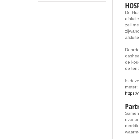
HOSP
De Hos
afsluit
zeil me
zijwan
afsluit
Doordat
gashea
de kou
de tent
Is deze
meter:
https:
Part
Samen 
evenem
marktk
waarme