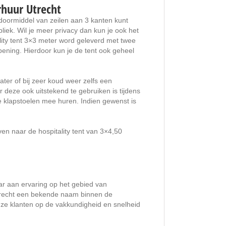
huur Utrecht
 doormiddel van zeilen aan 3 kanten kunt
bliek. Wil je meer privacy dan kun je ook het
tality tent 3×3 meter word geleverd met twee
ning. Hierdoor kun je de tent ook geheel
ater of bij zeer koud weer zelfs een
deze ook uitstekend te gebruiken is tijdens
e klapstoelen mee huren. Indien gewenst is
even naar de hospitality tent van 3×4,50
ar aan ervaring op het gebied van
trecht een bekende naam binnen de
nze klanten op de vakkundigheid en snelheid